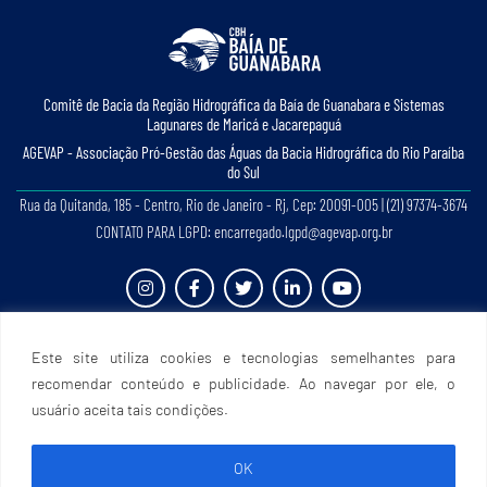
Comitê de Bacia da Região Hidrográﬁca da Baía de Guanabara e Sistemas
Lagunares de Maricá e Jacarepaguá
AGEVAP - Associação Pró-Gestão das Águas da Bacia Hidrográﬁca do Rio Paraíba
do Sul
Rua da Quitanda, 185 - Centro, Rio de Janeiro - Rj, Cep: 20091-005 | (21) 97374-3674
CONTATO PARA LGPD: encarregado.lgpd@agevap.org.br
Site criado e desenvolvido por
Prefácio Comunicação
. Todos os direitos reservados.
Este site utiliza cookies e tecnologias semelhantes para
recomendar conteúdo e publicidade. Ao navegar por ele, o
usuário aceita tais condições.
OK