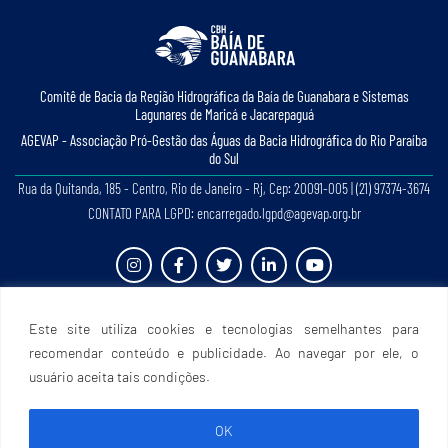
Comitê de Bacia da Região Hidrográﬁca da Baía de Guanabara e Sistemas
Lagunares de Maricá e Jacarepaguá
AGEVAP - Associação Pró-Gestão das Águas da Bacia Hidrográﬁca do Rio Paraíba
do Sul
Rua da Quitanda, 185 - Centro, Rio de Janeiro - Rj, Cep: 20091-005 | (21) 97374-3674
CONTATO PARA LGPD: encarregado.lgpd@agevap.org.br
Site criado e desenvolvido por
Prefácio Comunicação
. Todos os direitos reservados.
Este site utiliza cookies e tecnologias semelhantes para
recomendar conteúdo e publicidade. Ao navegar por ele, o
usuário aceita tais condições.
OK