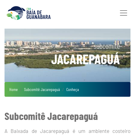
subcomitê
JACAREPAGUÁ
Home
Subcomitê Jacarepaguá
Conheça
Subcomitê Jacarepaguá
A Baixada de Jacarepaguá é um ambiente costeiro