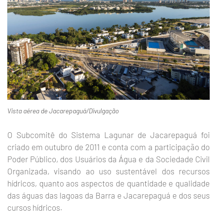
Vista aérea de Jacarepaguá/Divulgação
O Subcomitê do Sistema Lagunar de Jacarepaguá foi
criado em outubro de 2011 e conta com a participação do
Poder Público, dos Usuários da Água e da Sociedade Civil
Organizada, visando ao uso sustentável dos recursos
hídricos, quanto aos aspectos de quantidade e qualidade
das águas das lagoas da Barra e Jacarepaguá e dos seus
cursos hídricos.