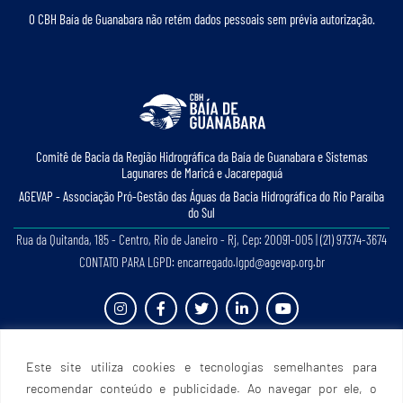
O CBH Baía de Guanabara não retém dados pessoais sem prévia autorização.
Comitê de Bacia da Região Hidrográﬁca da Baía de Guanabara e Sistemas
Lagunares de Maricá e Jacarepaguá
AGEVAP - Associação Pró-Gestão das Águas da Bacia Hidrográﬁca do Rio Paraíba
do Sul
Rua da Quitanda, 185 - Centro, Rio de Janeiro - Rj, Cep: 20091-005 | (21) 97374-3674
CONTATO PARA LGPD: encarregado.lgpd@agevap.org.br
Site criado e desenvolvido por
Prefácio Comunicação
. Todos os direitos reservados.
Este site utiliza cookies e tecnologias semelhantes para
recomendar conteúdo e publicidade. Ao navegar por ele, o