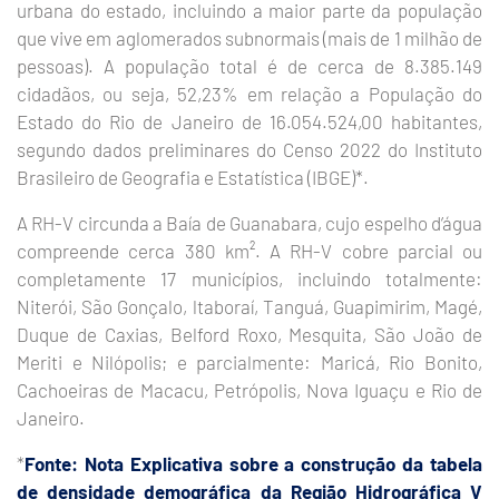
urbana do estado, incluindo a maior parte da população
que vive em aglomerados subnormais (mais de 1 milhão de
pessoas). A população total é de cerca de 8.385.149
cidadãos, ou seja, 52,23% em relação a População do
Estado do Rio de Janeiro de 16.054.524,00 habitantes,
segundo dados preliminares do Censo 2022 do Instituto
Brasileiro de Geografia e Estatística (IBGE)*.
A RH-V circunda a Baía de Guanabara, cujo espelho d’água
compreende cerca 380 km². A RH-V cobre parcial ou
completamente 17 municípios, incluindo totalmente:
Niterói, São Gonçalo, ltaboraí, Tanguá, Guapimirim, Magé,
Duque de Caxias, Belford Roxo, Mesquita, São João de
Meriti e Nilópolis; e parcialmente: Maricá, Rio Bonito,
Cachoeiras de Macacu, Petrópolis, Nova Iguaçu e Rio de
Janeiro.
*
Fonte: Nota Explicativa sobre a construção da tabela
de densidade demográfica da Região Hidrográfica V