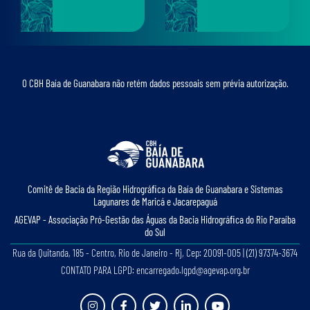
O CBH Baía de Guanabara não retém dados pessoais sem prévia autorização.
Comitê de Bacia da Região Hidrográﬁca da Baía de Guanabara e Sistemas
Lagunares de Maricá e Jacarepaguá
AGEVAP - Associação Pró-Gestão das Águas da Bacia Hidrográﬁca do Rio Paraíba
do Sul
Rua da Quitanda, 185 - Centro, Rio de Janeiro - Rj, Cep: 20091-005 | (21) 97374-3674
CONTATO PARA LGPD: encarregado.lgpd@agevap.org.br