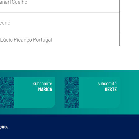
anari Coelho
eone
 Lúcio Picanço Portugal
subcomitê
subcomitê
MARICÁ
OESTE
ção.