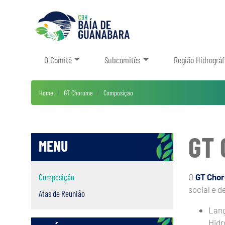
O Comitê
Subcomitês
Região Hidrográf
Home
GT Chorume
Composição
GT 
MENU
Composição
O
GT Cho
social e 
Atas de Reunião
Lanç
Hidr