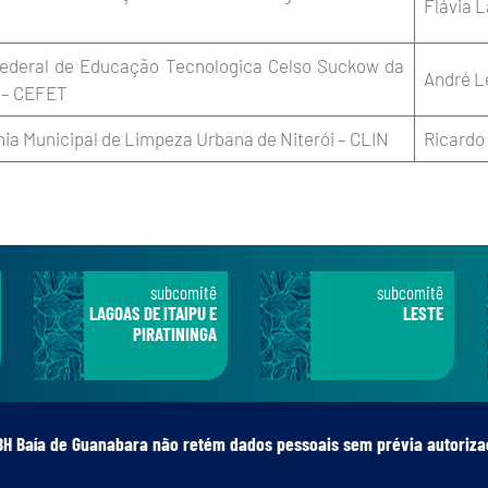
Flávia L
Federal de Educação Tecnologica Celso Suckow da
André L
 – CEFET
a Municipal de Limpeza Urbana de Niterói – CLIN
Ricardo
subcomitê
subcomitê
LAGOAS DE ITAIPU E
LESTE
PIRATININGA
BH Baía de Guanabara não retém dados pessoais sem prévia autoriza