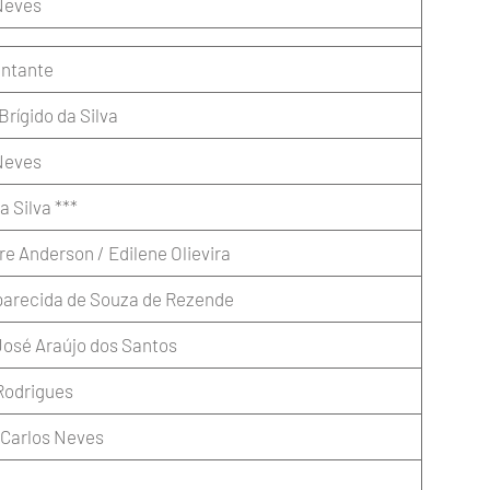
Neves
ntante
Brígido da Silva
Neves
a Silva ***
e Anderson / Edilene Olievira
parecida de Souza de Rezende
José Araújo dos Santos
Rodrigues
 Carlos Neves