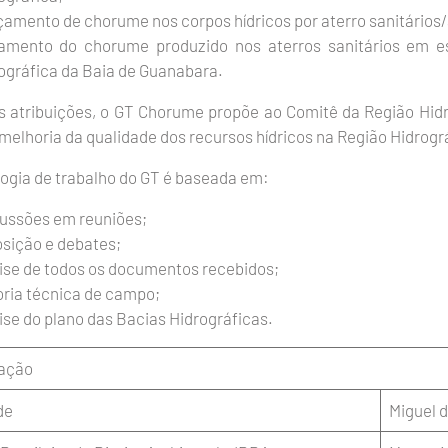
amento de chorume nos corpos hídricos por aterro sanitários/
amento do chorume produzido nos aterros sanitários em e
ográfica da Baia de Guanabara.
 atribuições, o GT Chorume propõe ao Comitê da Região Hid
melhoria da qualidade dos recursos hídricos na Região Hidrogr
ogia de trabalho do GT é baseada em:
ussões em reuniões;
sição e debates;
ise de todos os documentos recebidos;
oria técnica de campo;
ise do plano das Bacias Hidrográficas.
ação
de
Miguel d