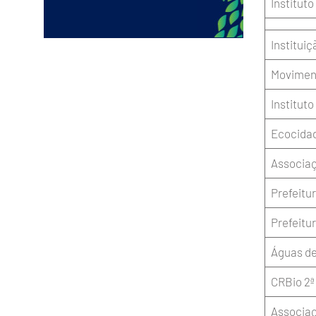
Instituto
Instituiç
Moviment
Instituto
Ecocida
Associa
Prefeitu
Prefeitur
Águas de
CRBio 2ª
Associaç