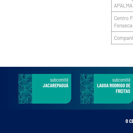
APALMA
Centro 
Fonseca
Companhi
subcomitê
subcomitê
JACAREPAGUÁ
LAGOA RODRIGO DE
FREITAS
O C