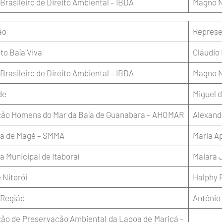
 Brasileiro de Direito Ambiental – IBDA
Magno 
ão
Represe
o Baía Viva
Cláudio 
 Brasileiro de Direito Ambiental – IBDA
Magno 
de
Miguel d
ção Homens do Mar da Baía de Guanabara – AHOMAR
Alexandr
ra de Magé – SMMA
Maria A
a Municipal de Itaboraí
Maiara 
 Niterói
Halphy 
 Região
Antônio
ão de Preservação Ambiental da Lagoa de Maricá –