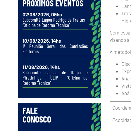
PRÓXIMOS EVENTOS
Lanç
Trat
07/08/2026, 09hs
Subcomitê Lagoa Rodrigo de Freitas –
Hidr
“Oficina de Retorno Técnico”
Com essas
visando à 
10/08/2026, 14hs
1ª Reunião Geral das Comissões
Eleitorais
A metodol
Disc
11/08/2026, 14hs
Expo
Subcomitê Lagoas de Itaipu e
Piratininga – CLIP – “Oficina de
Anál
Retorno Técnico”
Vist
Anál
Coorden
FALE
CONOSCO
Ecocida