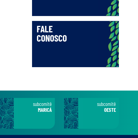
FALE
CONOSCO
subcomitê
subcomitê
MARICÁ
OESTE