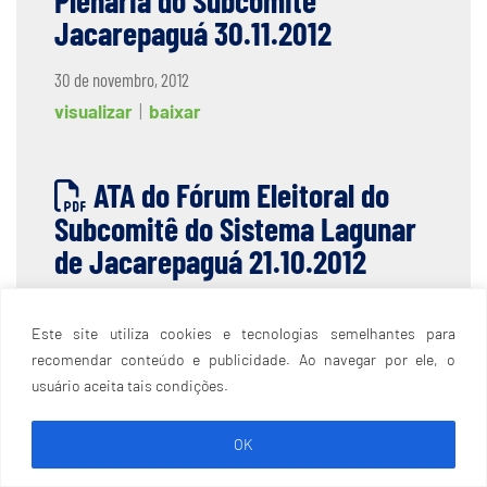
Plenária do Subcomitê
Jacarepaguá 30.11.2012
30 de novembro, 2012
visualizar
|
baixar
ATA do Fórum Eleitoral do
Subcomitê do Sistema Lagunar
de Jacarepaguá 21.10.2012
21 de outubro, 2012
Este site utiliza cookies e tecnologias semelhantes para
visualizar
|
baixar
recomendar conteúdo e publicidade. Ao navegar por ele, o
usuário aceita tais condições.
Ata da V Reunião Ordinária
OK
Subcomitê Jacarepaguá