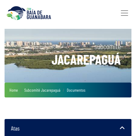
subcomitê
JACAREPAGUÁ
Home
Subcomitê Jacarepaguá
Documentos
Atas