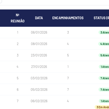
Nº
DATA
ENCAMINHAMENTOS
STATUS (
REUNIÃO
1
06/01/2026
3
3 Aten
2
08/01/2026
4
4 Aten
3
23/01/2026
5
5 Aten
4
27/01/2026
1
1 Aten
5
03/02/2026
7
7 Aten
6
05/02/2026
7
7 Aten
7
06/02/2026
4
1 Aten
3 Em An