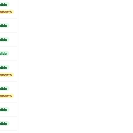
dido
damento
dido
dido
dido
dido
damento
dido
damento
dido
dido