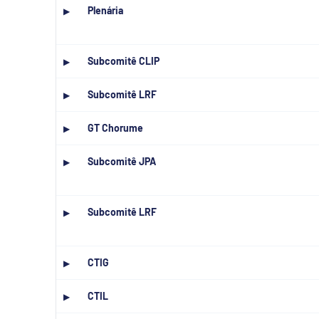
Plenária
▶
Subcomitê CLIP
▶
Subcomitê LRF
▶
GT Chorume
▶
Subcomitê JPA
▶
Subcomitê LRF
▶
CTIG
▶
CTIL
▶