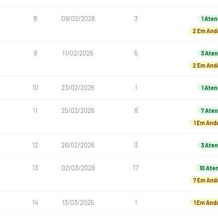
8
09/02/2026
3
1 Aten
2 Em An
9
11/02/2026
5
3 Aten
2 Em An
10
23/02/2026
1
1 Aten
11
25/02/2026
8
7 Aten
1 Em An
12
26/02/2026
3
3 Aten
13
02/03/2026
17
10 Ate
7 Em An
14
13/03/2026
1
1 Em An