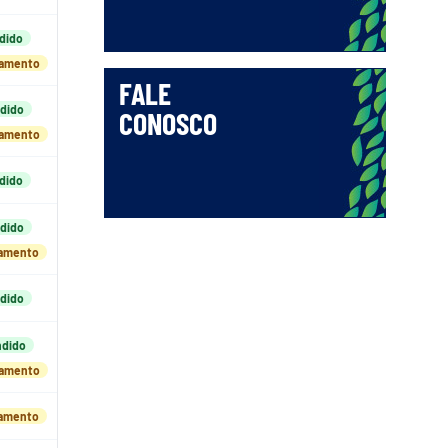
dido
damento
FALE
dido
CONOSCO
damento
dido
dido
damento
dido
ndido
damento
damento