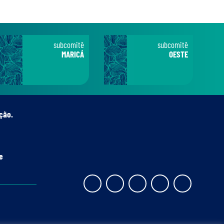
subcomitê
subcomitê
MARICÁ
OESTE
ção.
e