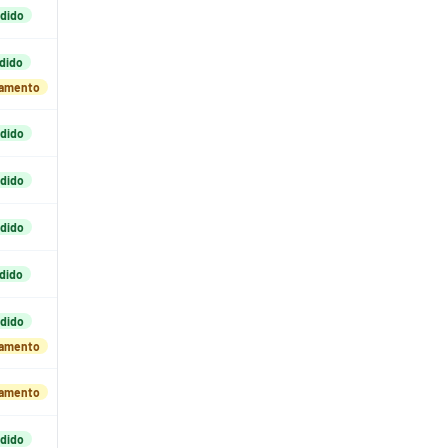
dido
dido
damento
dido
dido
dido
dido
dido
damento
damento
dido