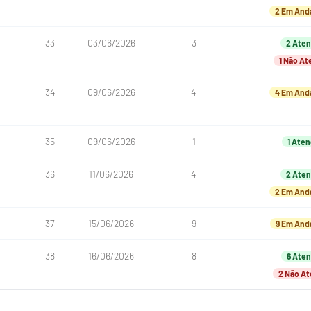
2 Em An
33
03/06/2026
3
2 Aten
1 Não At
34
09/06/2026
4
4 Em An
35
09/06/2026
1
1 Aten
36
11/06/2026
4
2 Aten
2 Em An
37
15/06/2026
9
9 Em An
38
16/06/2026
8
6 Aten
2 Não At