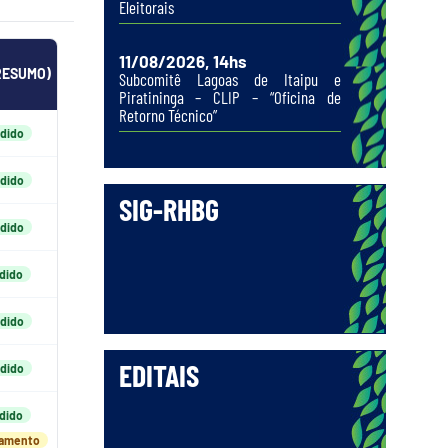
Eleitorais
11/08/2026, 14hs
RESUMO)
Subcomitê Lagoas de Itaipu e
Piratininga – CLIP – “Oficina de
Retorno Técnico”
dido
dido
SIG-RHBG
dido
dido
dido
EDITAIS
dido
dido
damento