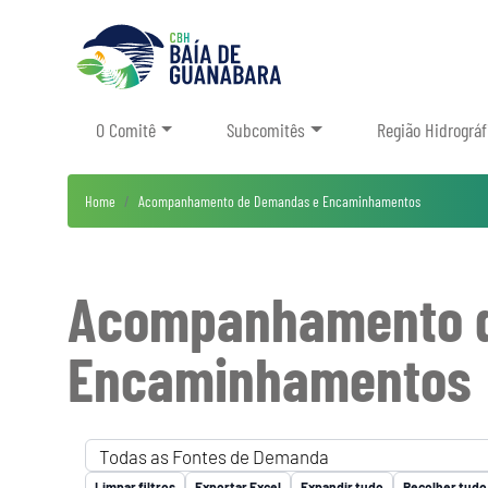
O Comitê
Subcomitês
Região Hidrográf
Home
Acompanhamento de Demandas e Encaminhamentos
Acompanhamento 
Encaminhamentos
Limpar filtros
Exportar Excel
Expandir tudo
Recolher tudo