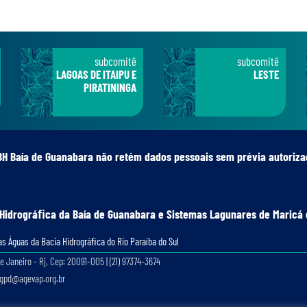
subcomitê
subcomitê
LAGOAS DE ITAIPU E
LESTE
PIRATININGA
BH Baía de Guanabara não retém dados pessoais sem prévia autoriza
 Hidrográﬁca da Baía de Guanabara e Sistemas Lagunares de Maricá 
s Águas da Bacia Hidrográﬁca do Rio Paraíba do Sul
e Janeiro - Rj, Cep: 20091-005 | (21) 97374-3674
lgpd@agevap.org.br