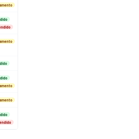
damento
dido
endido
damento
dido
dido
damento
damento
dido
endido