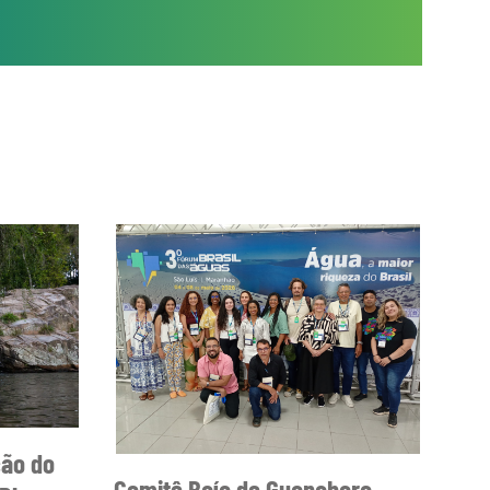
ção do
Comitê Baía de Guanabara