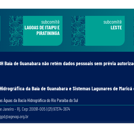
subcomitê
subcomitê
LAGOAS DE ITAIPU E
LESTE
PIRATININGA
BH Baía de Guanabara não retém dados pessoais sem prévia autoriza
 Hidrográﬁca da Baía de Guanabara e Sistemas Lagunares de Maricá 
s Águas da Bacia Hidrográﬁca do Rio Paraíba do Sul
e Janeiro - Rj, Cep: 20091-005 | (21) 97374-3674
lgpd@agevap.org.br
Site criado e desenvolvido por
Prefácio Comunicação
. Todos os direitos reservados.