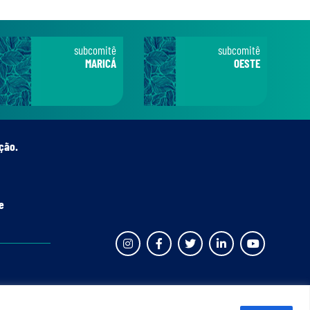
subcomitê
subcomitê
MARICÁ
OESTE
ção.
e