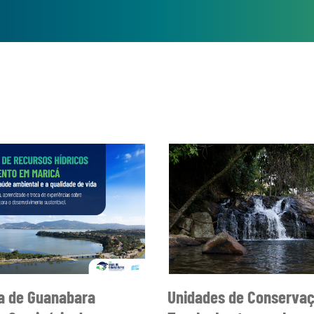
7 de agosto de 2026, as inscrições para o
do nº 002/2026 da AGEVAP, destinado ao
rárias para atuação junto ao Comitê da
As oportunidades são para os cargos de
 e Especialista em Recursos Hídricos. Os
 edital e realizar a inscrição dentro do
prazo estabelecido. Acesse o
edital
a de Guanabara
Unidades de Conserva