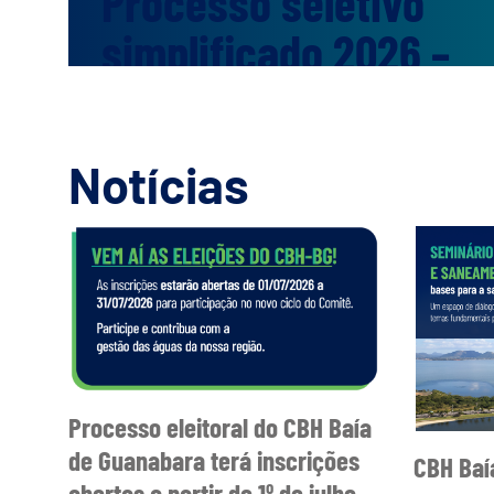
Processo seletivo
simplificado 2026 –
Comitê Baía de
Guanabara
Notícias
Estão abertas, de 23 de julho a 
Processo Seletivo Simplifica
preenchimento de vagas tempo
Baía de Guanabara (CBH-BG). 
Especialista Administrativo
interessados devem consultar o
Processo eleitoral do CBH Baía
de Guanabara terá inscrições
CBH Baí
abertas a partir de 1º de julho