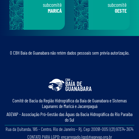
subcomitê
subcomitê
MARICÁ
OESTE
O CBH Baía de Guanabara não retém dados pessoais sem prévia autorização.
Comitê de Bacia da Região Hidrográﬁca da Baía de Guanabara e Sistemas
Lagunares de Maricá e Jacarepaguá
AGEVAP - Associação Pró-Gestão das Águas da Bacia Hidrográﬁca do Rio Paraíba
do Sul
Rua da Quitanda, 185 - Centro, Rio de Janeiro - Rj, Cep: 20091-005 | (21) 97374-3674
CONTATO PARA LGPD: encarregado.lgpd@agevap.org.br