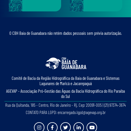
O CBH Baía de Guanabara não retém dados pessoais sem prévia autorização.
Comitê de Bacia da Região Hidrográﬁca da Baía de Guanabara e Sistemas
Lagunares de Maricá e Jacarepaguá
AGEVAP - Associação Pró-Gestão das Águas da Bacia Hidrográﬁca do Rio Paraíba
do Sul
Rua da Quitanda, 185 - Centro, Rio de Janeiro - Rj, Cep: 20091-005 | (21) 97374-3674
CONTATO PARA LGPD: encarregado.lgpd@agevap.org.br