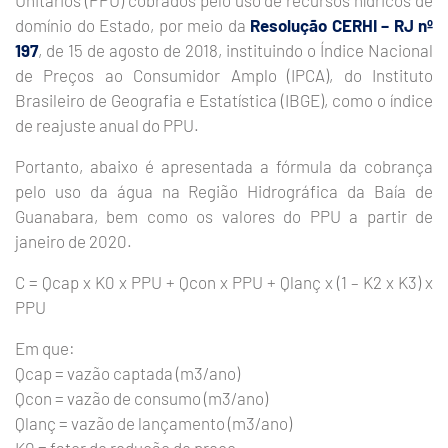
Unitários (PPU) cobrados pelo uso de recursos hídricos de
domínio do Estado, por meio da
Resolução CERHI – RJ nº
197
, de 15 de agosto de 2018, instituindo o Índice Nacional
de Preços ao Consumidor Amplo (IPCA), do Instituto
Brasileiro de Geografia e Estatística (IBGE), como o índice
de reajuste anual do PPU.
Portanto, abaixo é apresentada a fórmula da cobrança
pelo uso da água na Região Hidrográfica da Baía de
Guanabara, bem como os valores do PPU a partir de
janeiro de 2020.
C = Qcap x K0 x PPU + Qcon x PPU + Qlanç x (1 – K2 x K3) x
PPU
Em que:
Qcap = vazão captada (m3/ano)
Qcon = vazão de consumo (m3/ano)
Qlanç = vazão de lançamento (m3/ano)