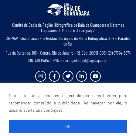
Comitê de Bacia da Região Hidrográﬁca da Baía de Guanabara e Sistemas
Lagunares de Maricá e Jacarepaguá
AGEVAP - Associação Pró-Gestão das Águas da Bacia Hidrográﬁca do Rio Paraíba
do Sul
Rua da Quitanda, 185 - Centro, Rio de Janeiro - Rj, Cep: 20091-005 | (21) 97374-3674
CONTATO PARA LGPD: encarregado.lgpd@agevap.org.br
Site criado e desenvolvido por
Prefácio Comunicação
. Todos os direitos reservados.
Este site utiliza cookies e tecnologias semelhantes para
recomendar conteúdo e publicidade. Ao navegar por ele, o
usuário aceita tais condições.
OK