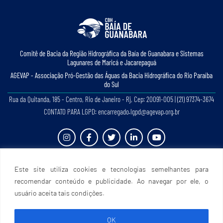
Comitê de Bacia da Região Hidrográﬁca da Baía de Guanabara e Sistemas
Lagunares de Maricá e Jacarepaguá
AGEVAP - Associação Pró-Gestão das Águas da Bacia Hidrográﬁca do Rio Paraíba
do Sul
Rua da Quitanda, 185 - Centro, Rio de Janeiro - Rj, Cep: 20091-005 | (21) 97374-3674
CONTATO PARA LGPD: encarregado.lgpd@agevap.org.br
Site criado e desenvolvido por
Prefácio Comunicação
. Todos os direitos reservados.
Este site utiliza cookies e tecnologias semelhantes para
recomendar conteúdo e publicidade. Ao navegar por ele, o
usuário aceita tais condições.
OK