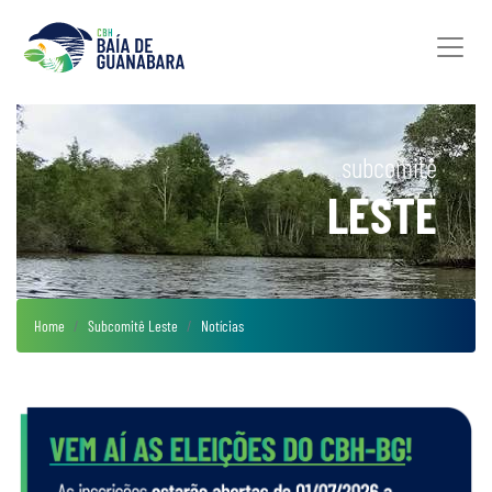
subcomitê
LESTE
Home
Subcomitê Leste
Notícias