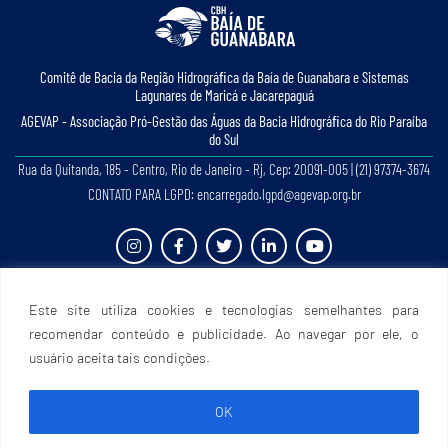
Comitê de Bacia da Região Hidrográﬁca da Baía de Guanabara e Sistemas
Lagunares de Maricá e Jacarepaguá
AGEVAP - Associação Pró-Gestão das Águas da Bacia Hidrográﬁca do Rio Paraíba
do Sul
Rua da Quitanda, 185 - Centro, Rio de Janeiro - Rj, Cep: 20091-005 | (21) 97374-3674
CONTATO PARA LGPD: encarregado.lgpd@agevap.org.br
Site criado e desenvolvido por
Prefácio Comunicação
. Todos os direitos reservados.
Este site utiliza cookies e tecnologias semelhantes para
recomendar conteúdo e publicidade. Ao navegar por ele, o
usuário aceita tais condições.
OK