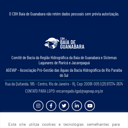
O CBH Baía de Guanabara não retém dados pessoais sem prévia autorização.
Comitê de Bacia da Região Hidrográﬁca da Baía de Guanabara e Sistemas
Lagunares de Maricá e Jacarepaguá
AGEVAP - Associação Pró-Gestão das Águas da Bacia Hidrográﬁca do Rio Paraíba
do Sul
Rua da Quitanda, 185 - Centro, Rio de Janeiro - Rj, Cep: 20091-005 | (21) 97374-3674
CONTATO PARA LGPD: encarregado.lgpd@agevap.org.br
Site criado e desenvolvido por
Prefácio Comunicação
. Todos os direitos reservados.
Este site utiliza cookies e tecnologias semelhantes para