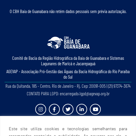
O CBH Baía de Guanabara não retém dados pessoais sem prévia autorização.
Comitê de Bacia da Região Hidrográﬁca da Baía de Guanabara e Sistemas
Lagunares de Maricá e Jacarepaguá
AGEVAP - Associação Pró-Gestão das Águas da Bacia Hidrográﬁca do Rio Paraíba
do Sul
Rua da Quitanda, 185 - Centro, Rio de Janeiro - Rj, Cep: 20091-005 | (21) 97374-3674
CONTATO PARA LGPD: encarregado.lgpd@agevap.org.br
Site criado e desenvolvido por
Prefácio Comunicação
. Todos os direitos reservados.
Este site utiliza cookies e tecnologias semelhantes para
recomendar conteúdo e publicidade. Ao navegar por ele, o