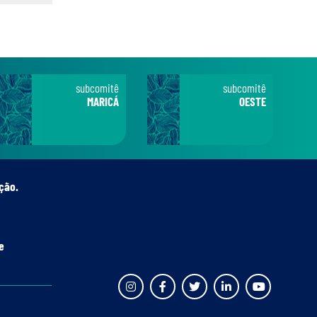
subcomitê
subcomitê
MARICÁ
OESTE
ção.
e