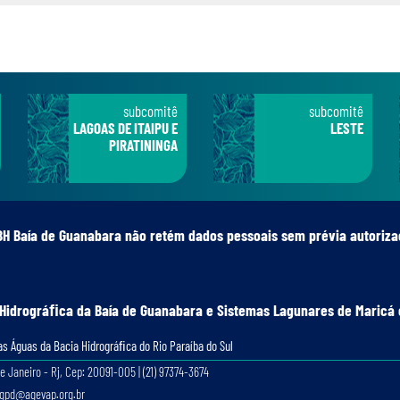
subcomitê
subcomitê
LAGOAS DE ITAIPU E
LESTE
PIRATININGA
BH Baía de Guanabara não retém dados pessoais sem prévia autoriza
 Hidrográﬁca da Baía de Guanabara e Sistemas Lagunares de Maricá 
s Águas da Bacia Hidrográﬁca do Rio Paraíba do Sul
e Janeiro - Rj, Cep: 20091-005 | (21) 97374-3674
lgpd@agevap.org.br