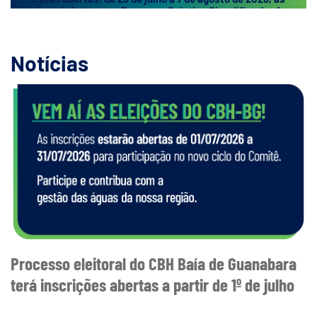
inscrições para o Processo Seletivo Simplificado nº
002/2026 da AGEVAP, destinado ao preenchimento de
vagas temporárias para atuação junto ao Comitê da Baía
de Guanabara (CBH-BG). As oportunidades são para os
Notícias
cargos de Especialista Administrativo e Especialista em
Recursos Hídricos. Os interessados devem consultar o
edital e realizar a inscrição dentro do prazo
estabelecido. Acesse o
edital
Processo eleitoral do CBH Baía de Guanabara
terá inscrições abertas a partir de 1º de julho