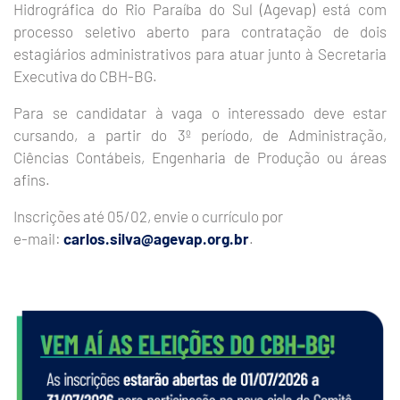
Hidrográfica do Rio Paraíba do Sul (Agevap) está com
processo seletivo aberto para contratação de dois
estagiários administrativos para atuar junto à Secretaria
Executiva do CBH-BG.
Para se candidatar à vaga o interessado deve estar
cursando, a partir do 3º período, de Administração,
Ciências Contábeis, Engenharia de Produção ou áreas
afins.
Inscrições até 05/02, envie o currículo por
e-mail:
carlos.silva@agevap.org.br
.