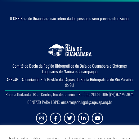
O CBH Baía de Guanabara não retém dados pessoais sem prévia autorização.
Comitê de Bacia da Região Hidrográﬁca da Baía de Guanabara e Sistemas
Lagunares de Maricá e Jacarepaguá
AGEVAP - Associação Pró-Gestão das Águas da Bacia Hidrográﬁca do Rio Paraíba
do Sul
Rua da Quitanda, 185 - Centro, Rio de Janeiro - Rj, Cep: 20091-005 | (21) 97374-3674
CONTATO PARA LGPD: encarregado.lgpd@agevap.org.br
Site criado e desenvolvido por
Prefácio Comunicação
. Todos os direitos reservados.
Este site utiliza cookies e tecnologias semelhantes para