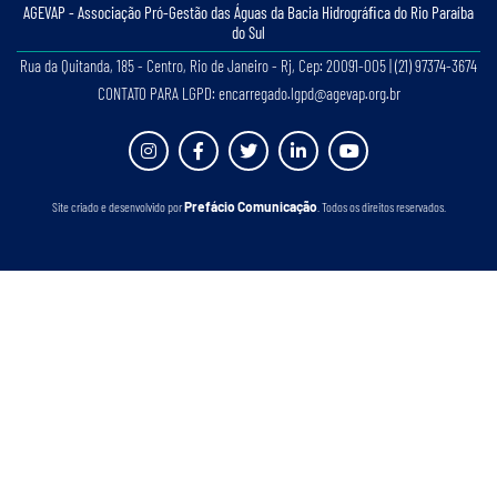
AGEVAP - Associação Pró-Gestão das Águas da Bacia Hidrográﬁca do Rio Paraíba
do Sul
Rua da Quitanda, 185 - Centro, Rio de Janeiro - Rj, Cep: 20091-005 | (21) 97374-3674
CONTATO PARA LGPD: encarregado.lgpd@agevap.org.br
Site criado e desenvolvido por
Prefácio Comunicação
. Todos os direitos reservados.