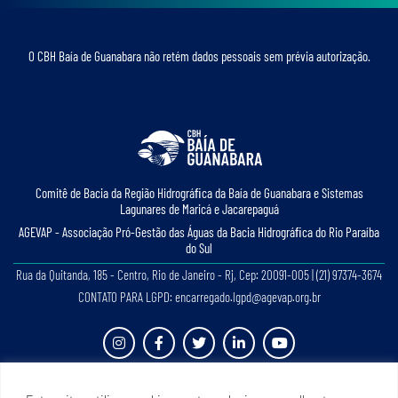
O CBH Baía de Guanabara não retém dados pessoais sem prévia autorização.
Comitê de Bacia da Região Hidrográﬁca da Baía de Guanabara e Sistemas
Lagunares de Maricá e Jacarepaguá
AGEVAP - Associação Pró-Gestão das Águas da Bacia Hidrográﬁca do Rio Paraíba
do Sul
Rua da Quitanda, 185 - Centro, Rio de Janeiro - Rj, Cep: 20091-005 | (21) 97374-3674
CONTATO PARA LGPD: encarregado.lgpd@agevap.org.br
Site criado e desenvolvido por
Prefácio Comunicação
. Todos os direitos reservados.