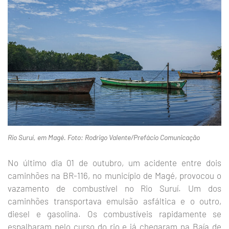
Rio Suruí, em Magé. Foto: Rodrigo Valente/Prefácio Comunicação
No último dia 01 de outubro, um acidente entre dois
caminhões na BR-116, no município de Magé, provocou o
vazamento de combustível no Rio Suruí. Um dos
caminhões transportava emulsão asfáltica e o outro,
diesel e gasolina. Os combustíveis rapidamente se
espalharam pelo curso do rio e já chegaram na Baía de