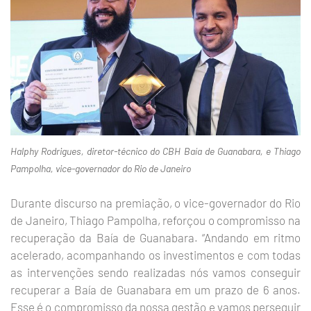
Halphy Rodrigues, diretor-técnico do CBH Baía de Guanabara, e Thiago
Pampolha, vice-governador do Rio de Janeiro
Durante discurso na premiação, o vice-governador do Rio
de Janeiro, Thiago Pampolha, reforçou o compromisso na
recuperação da Baía de Guanabara. “Andando em ritmo
acelerado, acompanhando os investimentos e com todas
as intervenções sendo realizadas nós vamos conseguir
recuperar a Baía de Guanabara em um prazo de 6 anos.
Esse é o compromisso da nossa gestão e vamos perseguir