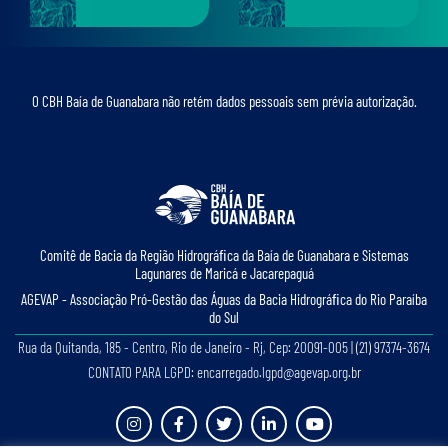
O CBH Baía de Guanabara não retém dados pessoais sem prévia autorização.
Comitê de Bacia da Região Hidrográﬁca da Baía de Guanabara e Sistemas
Lagunares de Maricá e Jacarepaguá
AGEVAP - Associação Pró-Gestão das Águas da Bacia Hidrográﬁca do Rio Paraíba
do Sul
Rua da Quitanda, 185 - Centro, Rio de Janeiro - Rj, Cep: 20091-005 | (21) 97374-3674
CONTATO PARA LGPD: encarregado.lgpd@agevap.org.br