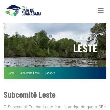
subcomitê
LESTE
Home
Subcomitê Leste
Conheça
Subcomitê Leste
O Subcomitê Trecho Leste é mais antigo do que o CBH