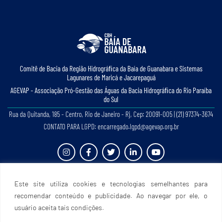
Comitê de Bacia da Região Hidrográﬁca da Baía de Guanabara e Sistemas
Lagunares de Maricá e Jacarepaguá
AGEVAP - Associação Pró-Gestão das Águas da Bacia Hidrográﬁca do Rio Paraíba
do Sul
Rua da Quitanda, 185 - Centro, Rio de Janeiro - Rj, Cep: 20091-005 | (21) 97374-3674
CONTATO PARA LGPD: encarregado.lgpd@agevap.org.br
Site criado e desenvolvido por
Prefácio Comunicação
. Todos os direitos reservados.
Este site utiliza cookies e tecnologias semelhantes para
recomendar conteúdo e publicidade. Ao navegar por ele, o
usuário aceita tais condições.