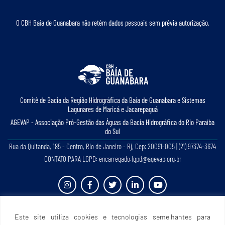
O CBH Baía de Guanabara não retém dados pessoais sem prévia autorização.
Comitê de Bacia da Região Hidrográﬁca da Baía de Guanabara e Sistemas
Lagunares de Maricá e Jacarepaguá
AGEVAP - Associação Pró-Gestão das Águas da Bacia Hidrográﬁca do Rio Paraíba
do Sul
Rua da Quitanda, 185 - Centro, Rio de Janeiro - Rj, Cep: 20091-005 | (21) 97374-3674
CONTATO PARA LGPD: encarregado.lgpd@agevap.org.br
Site criado e desenvolvido por
Prefácio Comunicação
. Todos os direitos reservados.
Este site utiliza cookies e tecnologias semelhantes para