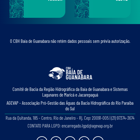
O CBH Baía de Guanabara não retém dados pessoais sem prévia autorização.
Comitê de Bacia da Região Hidrográﬁca da Baía de Guanabara e Sistemas
Lagunares de Maricá e Jacarepaguá
AGEVAP - Associação Pró-Gestão das Águas da Bacia Hidrográﬁca do Rio Paraíba
do Sul
Rua da Quitanda, 185 - Centro, Rio de Janeiro - Rj, Cep: 20091-005 | (21) 97374-3674
CONTATO PARA LGPD: encarregado.lgpd@agevap.org.br