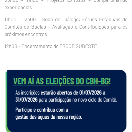
experiências
11h00 – 12h00 – Roda de Diálogo: Fóruns Estaduais de
Comitês de Bacias – Avaliação e Contribuições para os
próximos encontros
12h00 – Encerramento do ERCOB SUDESTE