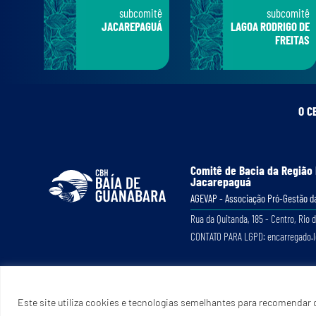
subcomitê
subcomitê
JACAREPAGUÁ
LAGOA RODRIGO DE
FREITAS
O C
Comitê de Bacia da Região
Jacarepaguá
AGEVAP - Associação Pró-Gestão da
Rua da Quitanda, 185 - Centro, Rio d
CONTATO PARA LGPD: encarregado.
Este site utiliza cookies e tecnologias semelhantes para recomendar c