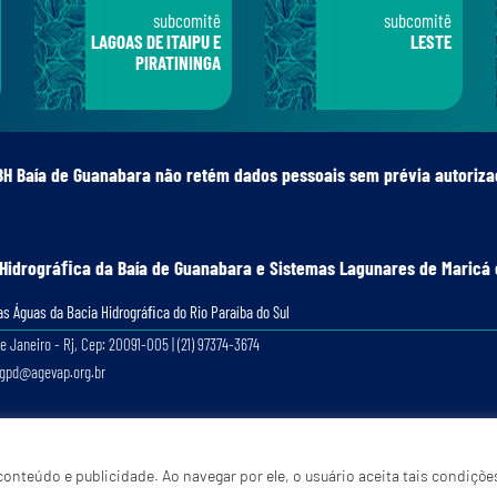
subcomitê
subcomitê
LAGOAS DE ITAIPU E
LESTE
PIRATININGA
BH Baía de Guanabara não retém dados pessoais sem prévia autoriza
 Hidrográﬁca da Baía de Guanabara e Sistemas Lagunares de Maricá 
s Águas da Bacia Hidrográﬁca do Rio Paraíba do Sul
e Janeiro - Rj, Cep: 20091-005 | (21) 97374-3674
lgpd@agevap.org.br
Site criado e desenvolvido por
Prefácio Comunicação
. Todos os direitos reservados.
onteúdo e publicidade. Ao navegar por ele, o usuário aceita tais condiçõe