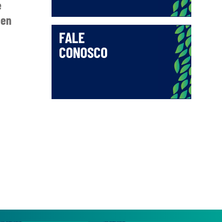
e
 en
FALE
CONOSCO