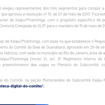
ê elegeu representantes dos três segmentos para compor 
, que aprovou a resolução nº 10, de 07 de maio de 2013. Fica e
nar de Itaipu/Piratininga, com o propósito específico de 
Diretoria Colegiada do SLIP, para o mandato de 15 de maio de 2
ar de Itaipu/Piratininga, com base no que estabelece o Regu
terno do Comitê da Baía de Guanabara, aprovado em 29 de s
s hídricos, com sede no município do Rio de Janeiro, área de 
aipu/Piratininga (inciso VI, art. 3º Regimento Interno do
ao preenchimento das vagas no Plenário do Subcomitê, c
ital do Comitê, na seção Memorandos do Subcomitê Itaipu-P
teca-digital-do-comite/
).