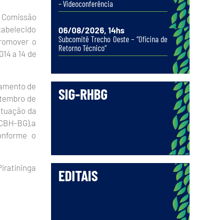
– Videoconferência
a Comissão
stabelecido
06/08/2026, 14hs
Subcomitê Trecho Oeste – “Oficina de
promover o
Retorno Técnico”
014 a 14 de
lamento de
SIG-RHBG
etembro de
atuação da
 CBH-BG),a
onforme o
iratininga
EDITAIS