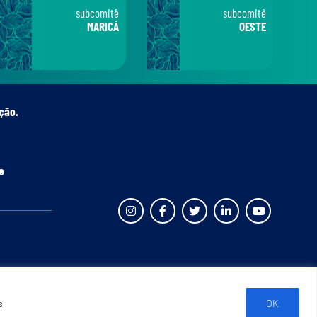
subcomitê
subcomitê
MARICÁ
OESTE
ção.
e
s.
OK