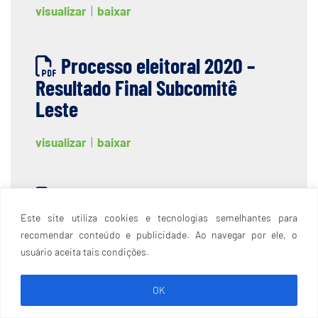
visualizar
|
baixar
Processo eleitoral 2020 –
Resultado Final Subcomitê
Leste
visualizar
|
baixar
Processo eleitoral 2020 –
Resultado Final Subcomitê
Este site utiliza cookies e tecnologias semelhantes para
Oeste
recomendar conteúdo e publicidade. Ao navegar por ele, o
usuário aceita tais condições.
visualizar
|
baixar
OK