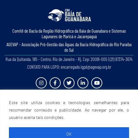
Comitê de Bacia da Região Hidrográﬁca da Baía de Guanabara e Sistemas
Lagunares de Maricá e Jacarepaguá
AGEVAP - Associação Pró-Gestão das Águas da Bacia Hidrográﬁca do Rio Paraíba
do Sul
Rua da Quitanda, 185 - Centro, Rio de Janeiro - Rj, Cep: 20091-005 | (21) 97374-3674
CONTATO PARA LGPD: encarregado.lgpd@agevap.org.br
Site criado e desenvolvido por
Prefácio Comunicação
. Todos os direitos reservados.
Este site utiliza cookies e tecnologias semelhantes para
recomendar conteúdo e publicidade. Ao navegar por ele, o
usuário aceita tais condições.
OK