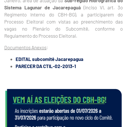
Janeiro, área de atuação da
Sub-região Hidrográfica do
Sistema Lagunar de Jacarepaguá
(inciso VI, art. 3o
Regimento Interno do CBH-BG), a participarem do
Processo Eleitoral com vistas ao preenchimento das
vagas no Plenário do Subcomitê, conforme o
Regulamento do Processo Eleitoral.
Documentos Anexos
:
EDITAL subcomitê Jacarepagua
PARECER DA CTIL-02-2013-1