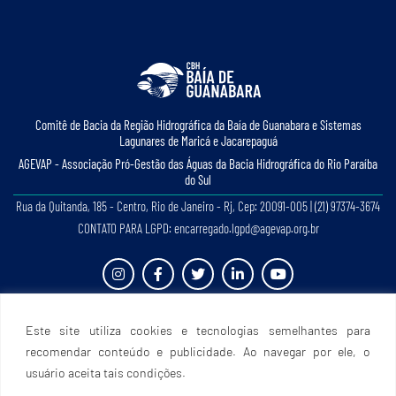
Comitê de Bacia da Região Hidrográﬁca da Baía de Guanabara e Sistemas
Lagunares de Maricá e Jacarepaguá
AGEVAP - Associação Pró-Gestão das Águas da Bacia Hidrográﬁca do Rio Paraíba
do Sul
Rua da Quitanda, 185 - Centro, Rio de Janeiro - Rj, Cep: 20091-005 | (21) 97374-3674
CONTATO PARA LGPD: encarregado.lgpd@agevap.org.br
Site criado e desenvolvido por
Prefácio Comunicação
. Todos os direitos reservados.
Este site utiliza cookies e tecnologias semelhantes para
recomendar conteúdo e publicidade. Ao navegar por ele, o
usuário aceita tais condições.