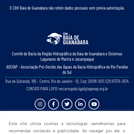
O CBH Baía de Guanabara não retém dados pessoais sem prévia autorização.
Comitê de Bacia da Região Hidrográﬁca da Baía de Guanabara e Sistemas
Lagunares de Maricá e Jacarepaguá
AGEVAP - Associação Pró-Gestão das Águas da Bacia Hidrográﬁca do Rio Paraíba
do Sul
Rua da Quitanda, 185 - Centro, Rio de Janeiro - Rj, Cep: 20091-005 | (21) 97374-3674
CONTATO PARA LGPD: encarregado.lgpd@agevap.org.br
Site criado e desenvolvido por
Prefácio Comunicação
. Todos os direitos reservados.
Este site utiliza cookies e tecnologias semelhantes para
recomendar conteúdo e publicidade. Ao navegar por ele, o