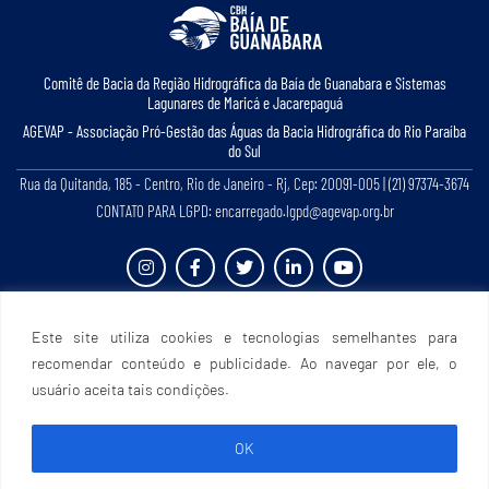
Comitê de Bacia da Região Hidrográﬁca da Baía de Guanabara e Sistemas
Lagunares de Maricá e Jacarepaguá
AGEVAP - Associação Pró-Gestão das Águas da Bacia Hidrográﬁca do Rio Paraíba
do Sul
Rua da Quitanda, 185 - Centro, Rio de Janeiro - Rj, Cep: 20091-005 | (21) 97374-3674
CONTATO PARA LGPD: encarregado.lgpd@agevap.org.br
Site criado e desenvolvido por
Prefácio Comunicação
. Todos os direitos reservados.
Este site utiliza cookies e tecnologias semelhantes para
recomendar conteúdo e publicidade. Ao navegar por ele, o
usuário aceita tais condições.
OK