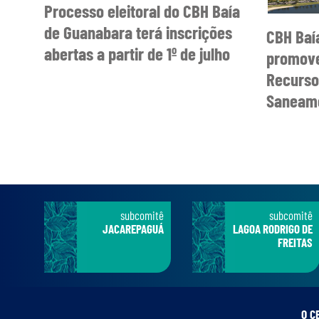
Processo eleitoral do CBH Baía
de Guanabara terá inscrições
CBH Baí
abertas a partir de 1º de julho
promove
Recurso
Saneame
subcomitê
subcomitê
JACAREPAGUÁ
LAGOA RODRIGO DE
FREITAS
O C