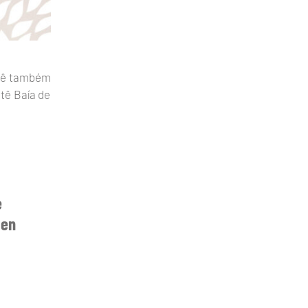
itê também
tê Baía de
e
 en