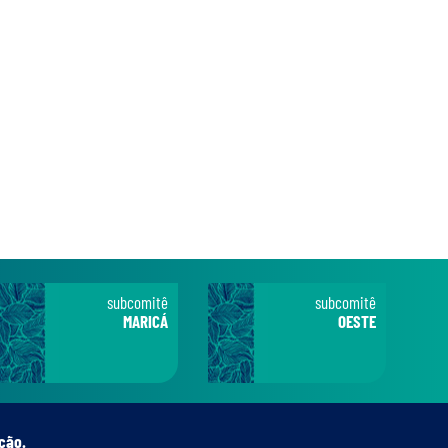
subcomitê
subcomitê
MARICÁ
OESTE
ção.