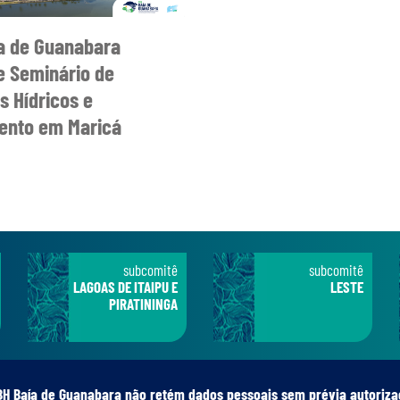
a de Guanabara
 Seminário de
s Hídricos e
nto em Maricá
subcomitê
subcomitê
LAGOAS DE ITAIPU E
LESTE
PIRATININGA
BH Baía de Guanabara não retém dados pessoais sem prévia autoriza