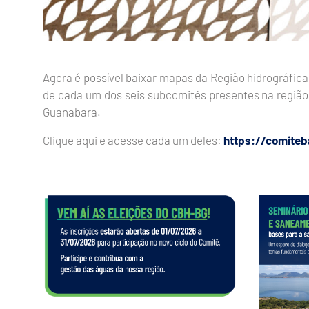
Agora é possível baixar mapas da Região hidrográf
de cada um dos seis subcomitês presentes na região.
Guanabara.
Clique aqui e acesse cada um deles:
https://comite