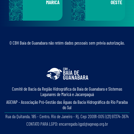
MARICÁ
OESTE
O CBH Baía de Guanabara não retém dados pessoais sem prévia autorização.
Comitê de Bacia da Região Hidrográﬁca da Baía de Guanabara e Sistemas
Lagunares de Maricá e Jacarepaguá
AGEVAP - Associação Pró-Gestão das Águas da Bacia Hidrográﬁca do Rio Paraíba
do Sul
Rua da Quitanda, 185 - Centro, Rio de Janeiro - Rj, Cep: 20091-005 | (21) 97374-3674
CONTATO PARA LGPD: encarregado.lgpd@agevap.org.br