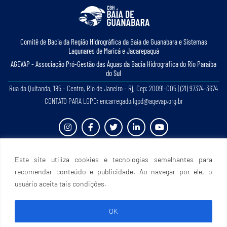
Comitê de Bacia da Região Hidrográﬁca da Baía de Guanabara e Sistemas
Lagunares de Maricá e Jacarepaguá
AGEVAP - Associação Pró-Gestão das Águas da Bacia Hidrográﬁca do Rio Paraíba
do Sul
Rua da Quitanda, 185 - Centro, Rio de Janeiro - Rj, Cep: 20091-005 | (21) 97374-3674
CONTATO PARA LGPD: encarregado.lgpd@agevap.org.br
Site criado e desenvolvido por
Prefácio Comunicação
. Todos os direitos reservados.
Este site utiliza cookies e tecnologias semelhantes para
recomendar conteúdo e publicidade. Ao navegar por ele, o
usuário aceita tais condições.
OK