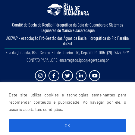
Comitê de Bacia da Região Hidrográﬁca da Baía de Guanabara e Sistemas
Lagunares de Maricá e Jacarepaguá
AGEVAP - Associação Pró-Gestão das Águas da Bacia Hidrográﬁca do Rio Paraíba
do Sul
Rua da Quitanda, 185 - Centro, Rio de Janeiro - Rj, Cep: 20091-005 | (21) 97374-3674
CONTATO PARA LGPD: encarregado.lgpd@agevap.org.br
Site criado e desenvolvido por
Prefácio Comunicação
. Todos os direitos reservados.
Este site utiliza cookies e tecnologias semelhantes para
recomendar conteúdo e publicidade. Ao navegar por ele, o
usuário aceita tais condições.
OK