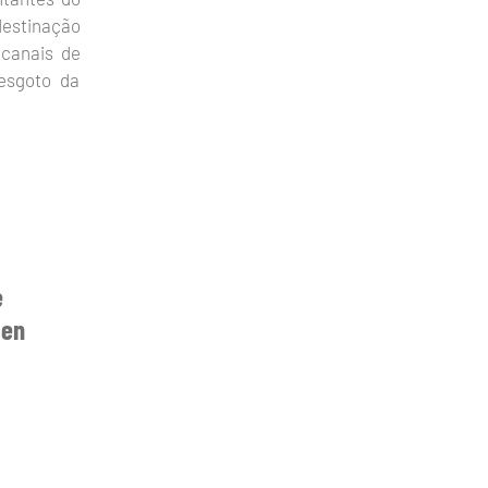
destinação
 canais de
esgoto da
e
 en