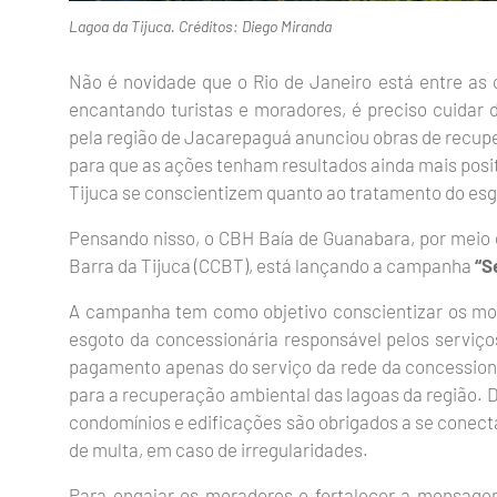
Lagoa da Tijuca. Créditos: Diego Miranda
Não é novidade que o Rio de Janeiro está entre as c
encantando turistas e moradores, é preciso cuidar 
pela região de Jacarepaguá anunciou obras de recupe
para que as ações tenham resultados ainda mais posit
Tijuca se conscientizem quanto ao tratamento do esgo
Pensando nisso, o CBH Baía de Guanabara, por mei
Barra da Tijuca (CCBT), está lançando a campanha
“S
A campanha tem como objetivo conscientizar os mor
esgoto da concessionária responsável pelos servi
pagamento apenas do serviço da rede da concessioná
para a recuperação ambiental das lagoas da região. D
condomínios e edificações são obrigados a se conect
de multa, em caso de irregularidades.
Para engajar os moradores e fortalecer a mensage