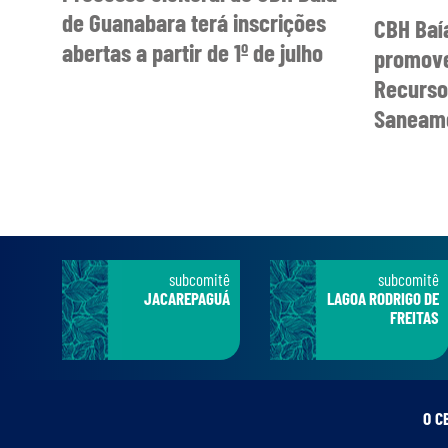
de Guanabara terá inscrições
CBH Baí
abertas a partir de 1º de julho
promove
Recurso
Saneame
subcomitê
subcomitê
JACAREPAGUÁ
LAGOA RODRIGO DE
FREITAS
O C