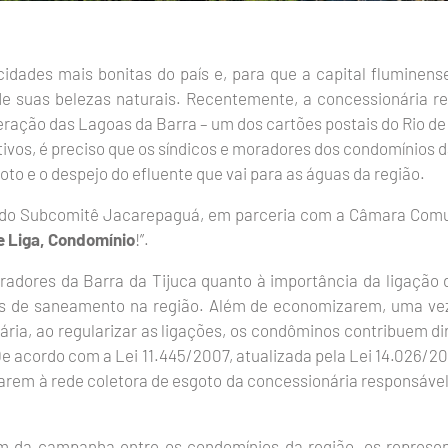
idades mais bonitas do país e, para que a capital fluminens
de suas belezas naturais. Recentemente, a concessionária r
ração das Lagoas da Barra – um dos cartões postais do Rio de 
ivos, é preciso que os síndicos e moradores dos condomínios d
to e o despejo do efluente que vai para as águas da região.
o do Subcomitê Jacarepaguá, em parceria com a Câmara Comu
e Liga, Condomínio
!”.
adores da Barra da Tijuca quanto à importância da ligação 
ços de saneamento na região. Além de economizarem, uma ve
ria, ao regularizar as ligações, os condôminos contribuem d
e acordo com a Lei 11.445/2007, atualizada pela Lei 14.026/20
arem à rede coletora de esgoto da concessionária responsável,
m da campanha entre os condomínios da região, os represe