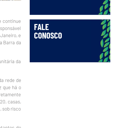
e continue
FALE
esponsável
CONOSCO
Janeiro, e
a Barra da
nitária da
da rede de
z que há o
iretamente
20, casas,
 sob risco
ntantes do