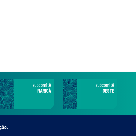
subcomitê
subcomitê
MARICÁ
OESTE
ção.