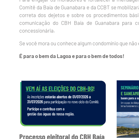
Comitê da Baía de Guanabara e da CCBT se mobilizar
correta dos dejetos e sobre os procedimentos básic
comunicação do CBH Baía de Guanabara para con
concessionária.
Se você mora ou conhece algum condomínio que não e
É para o bem da Lagoa e para o bem de todos!
Processo eleitoral do CBH Baía