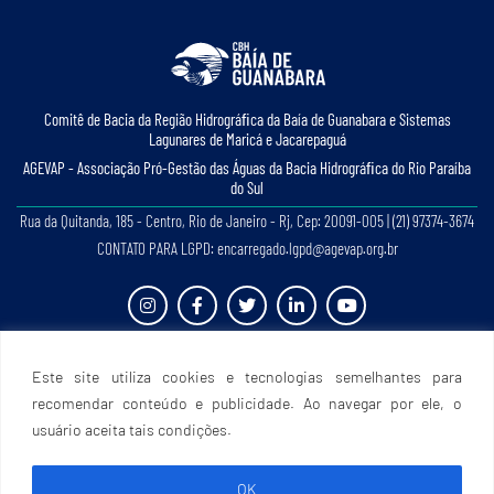
Comitê de Bacia da Região Hidrográﬁca da Baía de Guanabara e Sistemas
Lagunares de Maricá e Jacarepaguá
AGEVAP - Associação Pró-Gestão das Águas da Bacia Hidrográﬁca do Rio Paraíba
do Sul
Rua da Quitanda, 185 - Centro, Rio de Janeiro - Rj, Cep: 20091-005 | (21) 97374-3674
CONTATO PARA LGPD: encarregado.lgpd@agevap.org.br
Site criado e desenvolvido por
Prefácio Comunicação
. Todos os direitos reservados.
Este site utiliza cookies e tecnologias semelhantes para
recomendar conteúdo e publicidade. Ao navegar por ele, o
usuário aceita tais condições.
OK