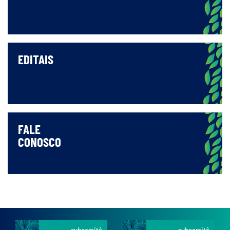
EDITAIS
FALE
CONOSCO
subcomitê
subcomitê