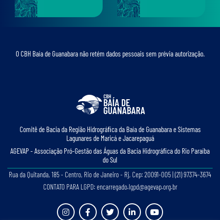
O CBH Baía de Guanabara não retém dados pessoais sem prévia autorização.
Comitê de Bacia da Região Hidrográﬁca da Baía de Guanabara e Sistemas
Lagunares de Maricá e Jacarepaguá
AGEVAP - Associação Pró-Gestão das Águas da Bacia Hidrográﬁca do Rio Paraíba
do Sul
Rua da Quitanda, 185 - Centro, Rio de Janeiro - Rj, Cep: 20091-005 | (21) 97374-3674
CONTATO PARA LGPD: encarregado.lgpd@agevap.org.br