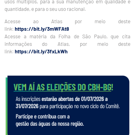
usos múltiplos, para a sua manutenção em qualidade e
quantidade, e para o seu uso racional.
Acesse ao Atlas por meio deste
link:
https://bit.ly/3mWFAt8
Acesse a matéria da Folha de São Paulo, que cita
informações do Atlas, por meio deste
link:
https://bit.ly/3fxLkWh