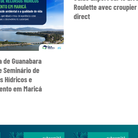
Roulette avec croupier
direct
a de Guanabara
 Seminário de
s Hídricos e
nto em Maricá
subcomitê
subcomitê