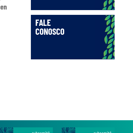
 en
FALE
CONOSCO
subcomitê
subcomitê