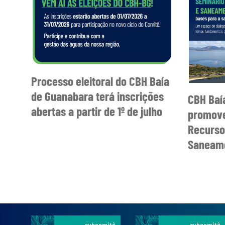
Processo eleitoral do CBH Baía
de Guanabara terá inscrições
CBH Baí
abertas a partir de 1º de julho
promove
Recurso
Saneame
subcomitê
subcomitê