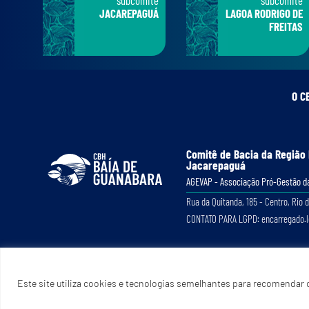
JACAREPAGUÁ
LAGOA RODRIGO DE
FREITAS
O C
Comitê de Bacia da Região
Jacarepaguá
AGEVAP - Associação Pró-Gestão da
Rua da Quitanda, 185 - Centro, Rio d
CONTATO PARA LGPD: encarregado.
Este site utiliza cookies e tecnologias semelhantes para recomendar c