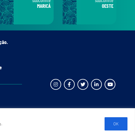
MARICÁ
OESTE
ção.
e
s.
OK