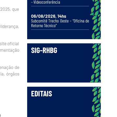
– Videoconferência
/2025, que
06/08/2026, 14hs
Subcomitê Trecho Oeste – “Oficina de
Retorno Técnico”
liderança,
ite oficial
SIG-RHBG
cumentação
denação de
ia, órgãos
EDITAIS
e