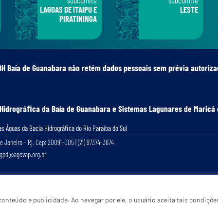
LAGOAS DE ITAIPU E
LESTE
PIRATININGA
BH Baía de Guanabara não retém dados pessoais sem prévia autoriza
 Hidrográﬁca da Baía de Guanabara e Sistemas Lagunares de Maricá 
s Águas da Bacia Hidrográﬁca do Rio Paraíba do Sul
e Janeiro - Rj, Cep: 20091-005 | (21) 97374-3674
lgpd@agevap.org.br
Site criado e desenvolvido por
Prefácio Comunicação
. Todos os direitos reservados.
onteúdo e publicidade. Ao navegar por ele, o usuário aceita tais condiçõe