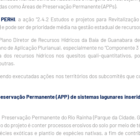
zadas como Áreas de Preservação Permanente (APPs).
 PERHI
, a ação “2.4.2 Estudos e projetos para Revitalização
) e pode ser de prioridade média na gestão estadual de recursos
lano Diretor de Recursos Hídricos da Baía de Guanabara d
lano de Aplicação Plurianual, especialmente no “Componente 3 
 dos recursos hídricos nos quesitos quali-quantitativos, p
outras.
o sendo executadas ações nos territórios dos subcomitês que
Preservação Permanente (APP) de sistemas lagunares inseri
e Preservação Permanente do Rio Rainha (Parque da Cidade, G
o do projeto é conter processos erosivos do solo por meio de 
ies exóticas e plantio de espécies nativas, a fim de contri