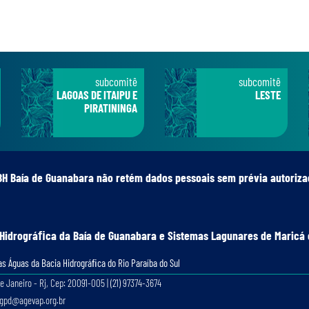
subcomitê
subcomitê
LAGOAS DE ITAIPU E
LESTE
PIRATININGA
BH Baía de Guanabara não retém dados pessoais sem prévia autoriza
 Hidrográﬁca da Baía de Guanabara e Sistemas Lagunares de Maricá 
s Águas da Bacia Hidrográﬁca do Rio Paraíba do Sul
e Janeiro - Rj, Cep: 20091-005 | (21) 97374-3674
lgpd@agevap.org.br