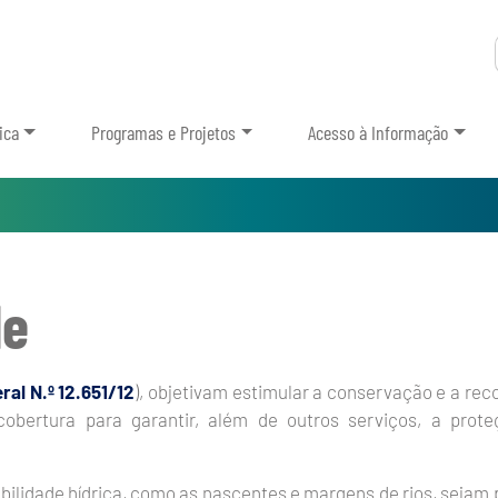
ica
Programas e Projetos
Acesso à Informação
de
ral N.º 12.651/12
), objetivam estimular a conservação e a re
bertura para garantir, além de outros serviços, a prote
ibilidade hídrica, como as nascentes e margens de rios, sejam