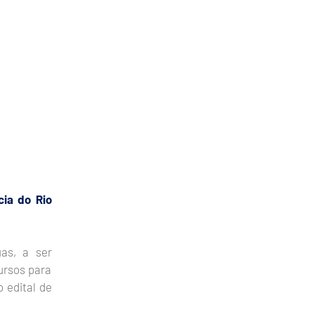
ia do Rio
as, a ser
rsos para
 edital de