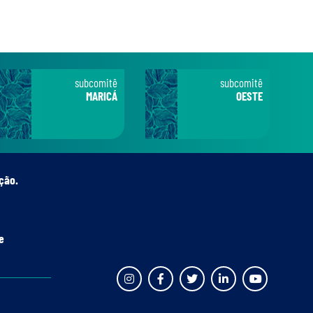
subcomitê
subcomitê
MARICÁ
OESTE
ção.
e