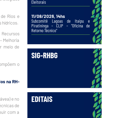
Eleitorais
 de Rios e
11/08/2026, 14hs
Subcomitê Lagoas de Itaipu e
 hídricos.
Piratininga – CLIP – “Oficina de
Retorno Técnico”
e Recursos
– Melhoria
or meio de
SIG-RHBG
 compõem o
dos na RH-
EDITAIS
ávea) e no
técnicas de
buir com a