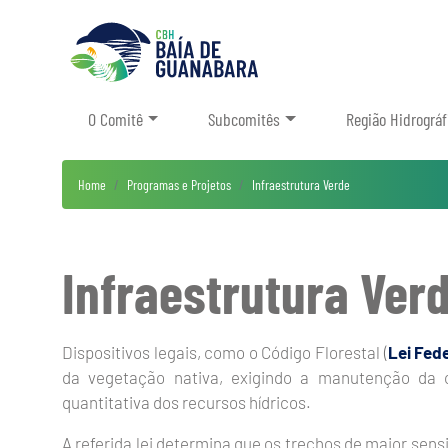
O Comitê
Subcomitês
Região Hidrográf
Home
Programas e Projetos
Infraestrutura Verde
Infraestrutura Ver
Dispositivos legais, como o Código Florestal (
Lei Fede
da vegetação nativa, exigindo a manutenção da co
quantitativa dos recursos hídricos.
A referida lei determina que os trechos de maior sens