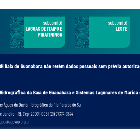
subcomitê
subcomitê
LAGOAS DE ITAIPU E
LESTE
PIRATININGA
BH Baía de Guanabara não retém dados pessoais sem prévia autoriza
 Hidrográﬁca da Baía de Guanabara e Sistemas Lagunares de Maricá 
s Águas da Bacia Hidrográﬁca do Rio Paraíba do Sul
e Janeiro - Rj, Cep: 20091-005 | (21) 97374-3674
lgpd@agevap.org.br
Site criado e desenvolvido por
Prefácio Comunicação
. Todos os direitos reservados.