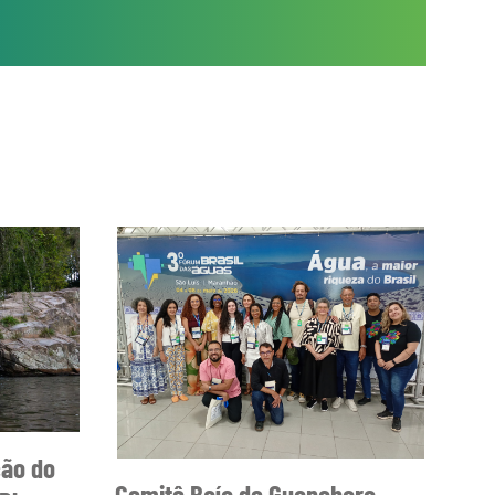
ção do
Comitê Baía de Guanabara