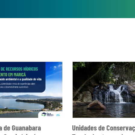
7 de agosto de 2026, as inscrições para o
do nº 002/2026 da AGEVAP, destinado ao
rárias para atuação junto ao Comitê da
As oportunidades são para os cargos de
 e Especialista em Recursos Hídricos. Os
 edital e realizar a inscrição dentro do
prazo estabelecido. Acesse o
edital
a de Guanabara
Unidades de Conserva