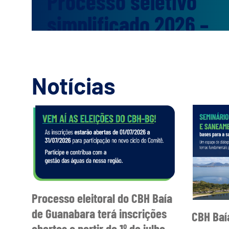
Processo seletivo
simplificado 2026 –
Comitê Baía de
Guanabara
Notícias
Estão abertas, de 23 de julho a 
Processo Seletivo Simplifica
preenchimento de vagas tempo
Baía de Guanabara (CBH-BG). 
Especialista Administrativo
interessados devem consultar o
Processo eleitoral do CBH Baía
de Guanabara terá inscrições
CBH Baí
abertas a partir de 1º de julho