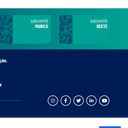
subcomitê
subcomitê
MARICÁ
OESTE
ção.
e