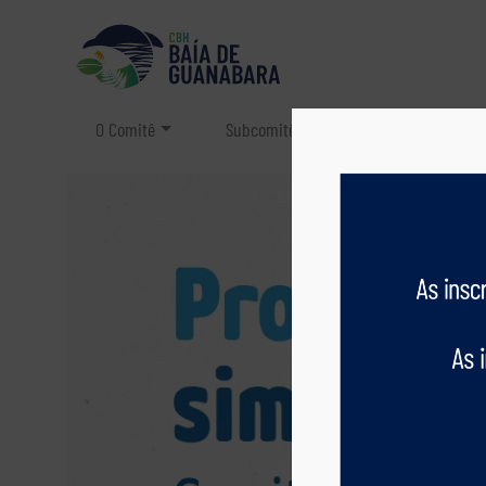
O Comitê
Subcomitês
Região Hidrográf