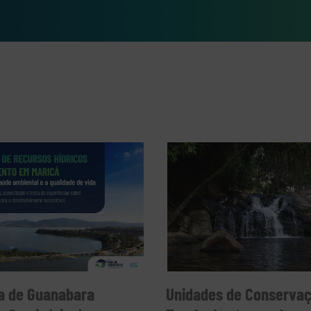
e 2026, as inscrições para o
026 da AGEVAP, destinado ao
atuação junto ao Comitê da
dades são para os cargos de
sta em Recursos Hídricos. Os
alizar a inscrição dentro do
stabelecido. Acesse o
edital
a de Guanabara
Unidades de Conserva