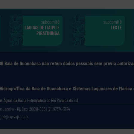
subcomitê
subcomitê
LAGOAS DE ITAIPU E
LESTE
PIRATININGA
BH Baía de Guanabara não retém dados pessoais sem prévia autoriza
 Hidrográﬁca da Baía de Guanabara e Sistemas Lagunares de Maricá 
s Águas da Bacia Hidrográﬁca do Rio Paraíba do Sul
e Janeiro - Rj, Cep: 20091-005 | (21) 97374-3674
lgpd@agevap.org.br
Site criado e desenvolvido por
Prefácio Comunicação
. Todos os direitos reservados.