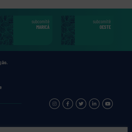
subcomitê
subcomitê
MARICÁ
OESTE
ção.
e