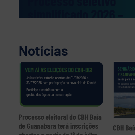
rocesso seletivo
implificado 2026 –
omitê Baía de
uanabara
Notícias
stão abertas, de 23 de julho a 7 de agosto d
Processo Seletivo Simplificado nº 002/2
preenchimento de vagas temporárias para 
Baía de Guanabara (CBH-BG). As oportuni
Especialista Administrativo e Especiali
interessados devem consultar o edital e re
prazo e
Processo eleitoral do CBH Baía
de Guanabara terá inscrições
CBH Baí
abertas a partir de 1º de julho