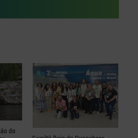
ção do
Comitê Baía de Guanabara