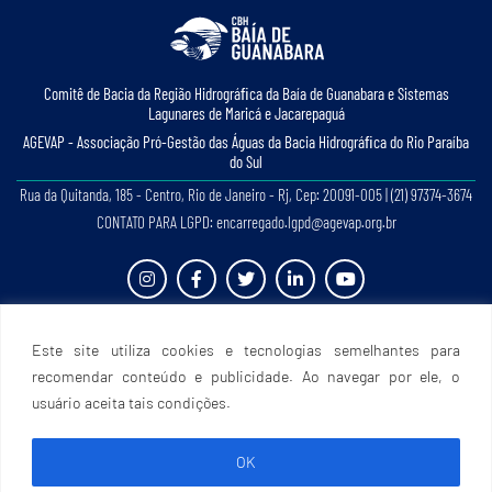
Comitê de Bacia da Região Hidrográﬁca da Baía de Guanabara e Sistemas
Lagunares de Maricá e Jacarepaguá
AGEVAP - Associação Pró-Gestão das Águas da Bacia Hidrográﬁca do Rio Paraíba
do Sul
Rua da Quitanda, 185 - Centro, Rio de Janeiro - Rj, Cep: 20091-005 | (21) 97374-3674
CONTATO PARA LGPD: encarregado.lgpd@agevap.org.br
Site criado e desenvolvido por
Prefácio Comunicação
. Todos os direitos reservados.
Este site utiliza cookies e tecnologias semelhantes para
recomendar conteúdo e publicidade. Ao navegar por ele, o
usuário aceita tais condições.
OK