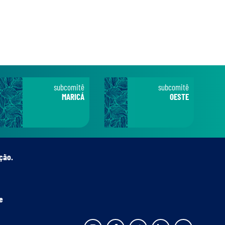
subcomitê
subcomitê
MARICÁ
OESTE
ção.
e