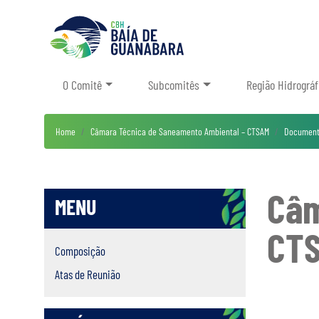
O Comitê
Subcomitês
Região Hidrográf
Home
Câmara Técnica de Saneamento Ambiental – CTSAM
Document
Câm
MENU
CT
Composição
Atas de Reunião