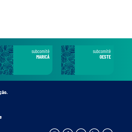
subcomitê
subcomitê
MARICÁ
OESTE
ção.
e