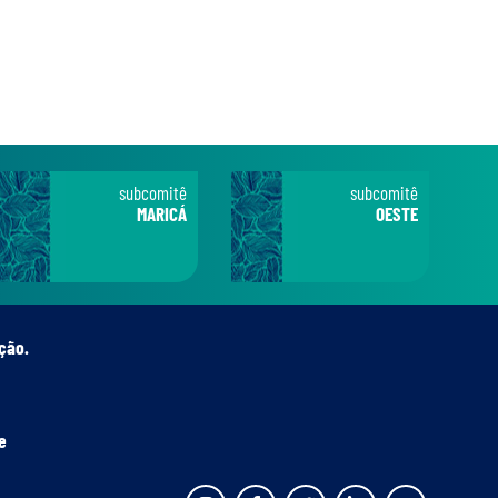
subcomitê
subcomitê
MARICÁ
OESTE
ção.
e