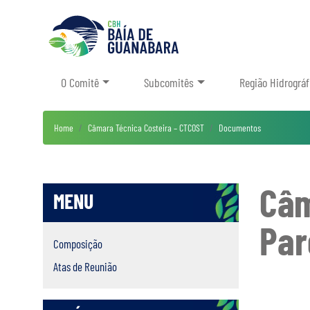
O Comitê
Subcomitês
Região Hidrográf
Home
Câmara Técnica Costeira – CTCOST
Documentos
Câm
MENU
Par
Composição
Atas de Reunião