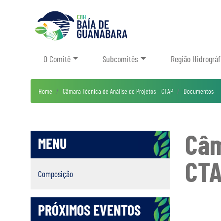
O Comitê
Subcomitês
Região Hidrográf
Home
Câmara Técnica de Análise de Projetos – CTAP
Documentos
Câm
MENU
CTA
Composição
PRÓXIMOS EVENTOS