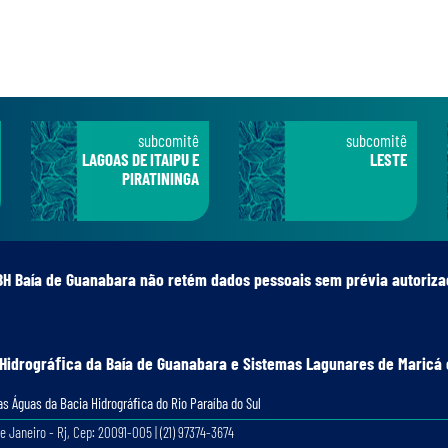
subcomitê
subcomitê
LAGOAS DE ITAIPU E
LESTE
PIRATININGA
BH Baía de Guanabara não retém dados pessoais sem prévia autoriza
 Hidrográﬁca da Baía de Guanabara e Sistemas Lagunares de Maricá 
s Águas da Bacia Hidrográﬁca do Rio Paraíba do Sul
e Janeiro - Rj, Cep: 20091-005 | (21) 97374-3674