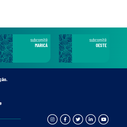
subcomitê
subcomitê
MARICÁ
OESTE
ção.
e